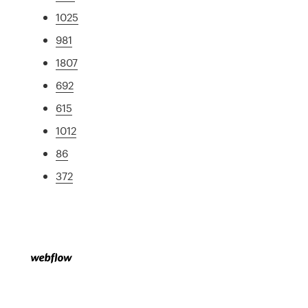
1025
981
1807
692
615
1012
86
372